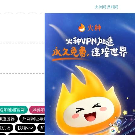
支持
[0]
反对
[0]
支持
[0]
反对
[0]
支持
[0]
反对
[0]
途加速器官网
风驰加速器
旋风加速器
加速度器
外网网址导航
软件中心
雷霆加速
狂飙加速器
节点机场
快喵vpv
加速器旋风
原子加速器