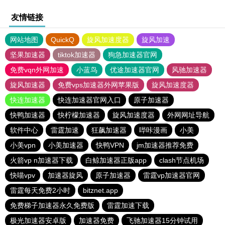
友情链接
网站地图
QuickQ
旋风加速度器
旋风加速
坚果加速器
tiktok加速器
狗急加速器官网
免费vqn外网加速
小蓝鸟
优途加速器官网
风驰加速器
旋风加速器
免费vps加速器外网苹果版
旋风加速度器
快连加速器
快连加速器官网入口
原子加速器
快鸭加速器
快柠檬加速器
旋风加速度器
外网网址导航
软件中心
雷霆加速
狂飙加速器
哔咔漫画
小美
小美vpn
小美加速器
快鸭VPN
jm加速器推荐免费
火箭vp n加速器下载
白鲸加速器正版app
clash节点机场
快喵vpv
加速器旋风
原子加速器
雷霆vp加速器官网
雷霆每天免费2小时
bitznet.app
免费梯子加速器永久免费版
雷霆加速下载
极光加速器安卓版
加速器免费
飞驰加速器15分钟试用