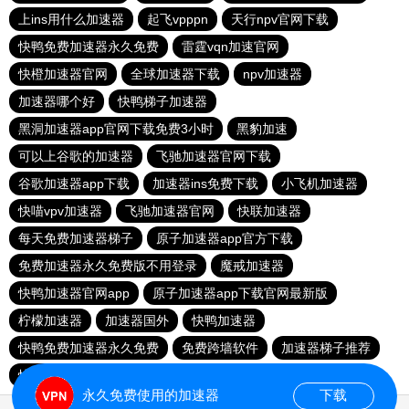
上ins用什么加速器
起飞vpppn
天行npv官网下载
快鸭免费加速器永久免费
雷霆vqn加速官网
快橙加速器官网
全球加速器下载
npv加速器
加速器哪个好
快鸭梯子加速器
黑洞加速器app官网下载免费3小时
黑豹加速
可以上谷歌的加速器
飞驰加速器官网下载
谷歌加速器app下载
加速器ins免费下载
小飞机加速器
快喵vpv加速器
飞驰加速器官网
快联加速器
每天免费加速器梯子
原子加速器app官方下载
免费加速器永久免费版不用登录
魔戒加速器
快鸭加速器官网app
原子加速器app下载官网最新版
柠檬加速器
加速器国外
快鸭加速器
快鸭免费加速器永久免费
免费跨墙软件
加速器梯子推荐
快鸭梯子加速器
永久免费使用的加速器
下载