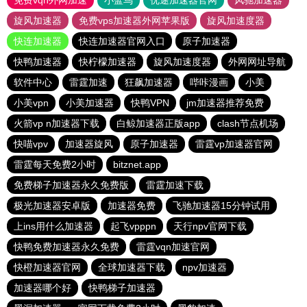
免费vqn外网加速
小蓝鸟
优途加速器官网
风驰加速器
旋风加速器
免费vps加速器外网苹果版
旋风加速度器
快连加速器
快连加速器官网入口
原子加速器
快鸭加速器
快柠檬加速器
旋风加速度器
外网网址导航
软件中心
雷霆加速
狂飙加速器
哔咔漫画
小美
小美vpn
小美加速器
快鸭VPN
jm加速器推荐免费
火箭vp n加速器下载
白鲸加速器正版app
clash节点机场
快喵vpv
加速器旋风
原子加速器
雷霆vp加速器官网
雷霆每天免费2小时
bitznet.app
免费梯子加速器永久免费版
雷霆加速下载
极光加速器安卓版
加速器免费
飞驰加速器15分钟试用
上ins用什么加速器
起飞vpppn
天行npv官网下载
快鸭免费加速器永久免费
雷霆vqn加速官网
快橙加速器官网
全球加速器下载
npv加速器
加速器哪个好
快鸭梯子加速器