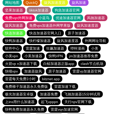
网站地图
QuickQ
旋风加速度器
旋风加速
坚果加速器
tiktok加速器
狗急加速器官网
免费vqn外网加速
小蓝鸟
优途加速器官网
风驰加速器
旋风加速器
免费vps加速器外网苹果版
旋风加速度器
快连加速器
快连加速器官网入口
原子加速器
快鸭加速器
快柠檬加速器
旋风加速度器
外网网址导航
软件中心
雷霆加速
狂飙加速器
哔咔漫画
小美
小美vpn
小美加速器
快鸭VPN
jm加速器推荐免费
火箭vp n加速器下载
白鲸加速器正版app
clash节点机场
快喵vpv
加速器旋风
原子加速器
雷霆vp加速器官网
雷霆每天免费2小时
bitznet.app
免费梯子加速器永久免费版
雷霆加速下载
极光加速器安卓版
加速器免费
飞驰加速器15分钟试用
上ins用什么加速器
起飞vpppn
天行npv官网下载
快鸭免费加速器永久免费
雷霆vqn加速官网