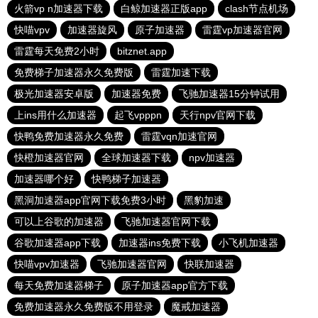
火箭vp n加速器下载
白鲸加速器正版app
clash节点机场
快喵vpv
加速器旋风
原子加速器
雷霆vp加速器官网
雷霆每天免费2小时
bitznet.app
免费梯子加速器永久免费版
雷霆加速下载
极光加速器安卓版
加速器免费
飞驰加速器15分钟试用
上ins用什么加速器
起飞vpppn
天行npv官网下载
快鸭免费加速器永久免费
雷霆vqn加速官网
快橙加速器官网
全球加速器下载
npv加速器
加速器哪个好
快鸭梯子加速器
黑洞加速器app官网下载免费3小时
黑豹加速
可以上谷歌的加速器
飞驰加速器官网下载
谷歌加速器app下载
加速器ins免费下载
小飞机加速器
快喵vpv加速器
飞驰加速器官网
快联加速器
每天免费加速器梯子
原子加速器app官方下载
免费加速器永久免费版不用登录
魔戒加速器