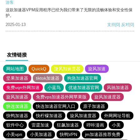
游客
这款加速器VPM应用程序已经为我们带来了无限的流畅体验和安全性保
护。
2025-01-13
支持
[0]
反对
[0]
友情链接
网站地图
QuickQ
旋风加速度器
旋风加速
坚果加速器
tiktok加速器
狗急加速器官网
免费vqn外网加速
小蓝鸟
优途加速器官网
风驰加速器
旋风加速器
免费vps加速器外网苹果版
旋风加速度器
快连加速器
快连加速器官网入口
原子加速器
快鸭加速器
快柠檬加速器
旋风加速度器
外网网址导航
软件中心
雷霆加速
狂飙加速器
哔咔漫画
小美
小美vpn
小美加速器
快鸭VPN
jm加速器推荐免费