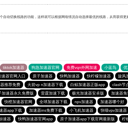
一个自动切换线路的功能，这样就可以根据网络情况自动选择最优的线路，从而获得更
tiktok加速器
狗急加速器官网
免费vqn外网加速
小蓝鸟
优
加速器官网入口
原子加速器
快鸭加速器
快柠檬加速器
旋风
速器推荐免费
火箭vp n加速器下载
白鲸加速器正版app
clash
子加速器永久免费版
雷霆加速下载
极光加速器安卓版
加速器免
快橙加速器官网
全球加速器下载
npv加速器
加速器哪个好
速器app下载
加速器ins免费下载
小飞机加速器
快喵vpv加速器
加速器
快鸭加速器官网app
原子加速器app下载官网最新版
柠