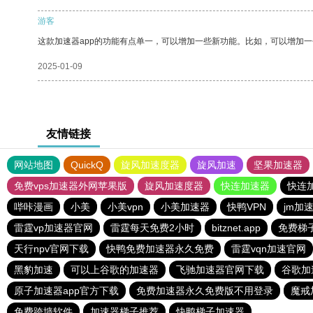
游客
这款加速器app的功能有点单一，可以增加一些新功能。比如，可以增加
2025-01-09
友情链接
网站地图
QuickQ
旋风加速度器
旋风加速
坚果加速器
免费vps加速器外网苹果版
旋风加速度器
快连加速器
快连
哔咔漫画
小美
小美vpn
小美加速器
快鸭VPN
jm加
雷霆vp加速器官网
雷霆每天免费2小时
bitznet.app
免费梯
天行npv官网下载
快鸭免费加速器永久免费
雷霆vqn加速官网
黑豹加速
可以上谷歌的加速器
飞驰加速器官网下载
谷歌加
原子加速器app官方下载
免费加速器永久免费版不用登录
魔戒
免费跨墙软件
加速器梯子推荐
快鸭梯子加速器