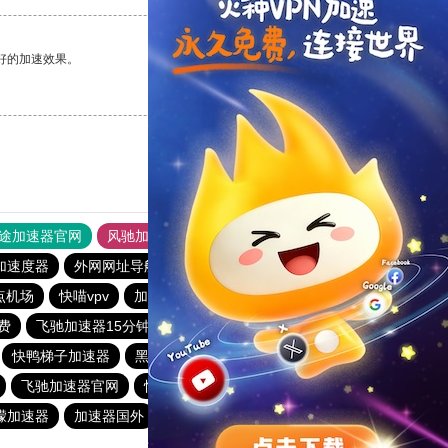
好的加速效果。
支持
[0]
反对
[0]
途加速器官网
风驰加速器
旋风加速器
加速度器
外网网址导航
软件中心
雷霆加速
狂飙加速器
节点机场
快喵vpv
加速器旋风
原子加速器
费
飞驰加速器15分钟试用
上ins用什么加速器
起飞vpppn
快鸭梯子加速器
黑洞加速器app官网下载免费3小时
飞驰加速器官网
快联加速器
每天免费加速器梯子
檬加速器
加速器国外
快鸭加速器
快鸭免费加速器永久免费