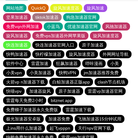
网站地图
QuickQ
旋风加速度器
旋风加速
坚果加速器
tiktok加速器
狗急加速器官网
免费vqn外网加速
小蓝鸟
优途加速器官网
风驰加速器
旋风加速器
免费vps加速器外网苹果版
旋风加速度器
快连加速器
快连加速器官网入口
原子加速器
快鸭加速器
快柠檬加速器
旋风加速度器
外网网址导航
软件中心
雷霆加速
狂飙加速器
哔咔漫画
小美
小美vpn
小美加速器
快鸭VPN
jm加速器推荐免费
火箭vp n加速器下载
白鲸加速器正版app
clash节点机场
快喵vpv
加速器旋风
原子加速器
雷霆vp加速器官网
雷霆每天免费2小时
bitznet.app
免费梯子加速器永久免费版
雷霆加速下载
极光加速器安卓版
加速器免费
飞驰加速器15分钟试用
上ins用什么加速器
起飞vpppn
天行npv官网下载
快鸭免费加速器永久免费
雷霆vqn加速官网